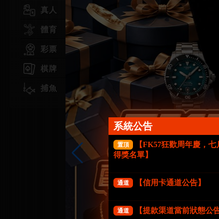
真人
【支
通道
真人
遊戲
體育
【遊
系統
彩票
【遊
系統
棋牌
注意
一般
捕魚
《防
一般
【系
一般
AB真人
系統公告
【會
一般
【FK57狂歡周年慶，
置頂
【F
置頂
得獎名單】
【信
通道
【信用卡通道公告】
通道
【提
通道
AB 
【存
通道
【提款渠道當前狀態公
通道
JACKPOT