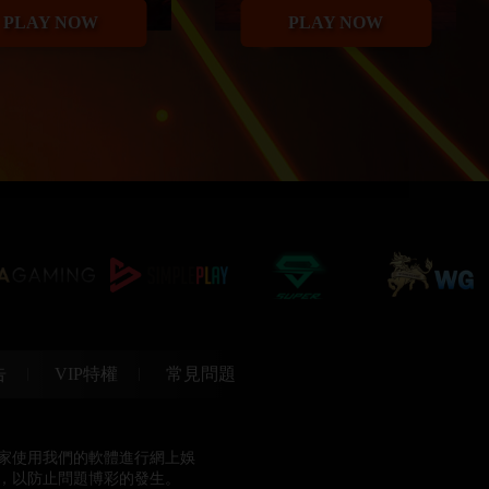
PLAY NOW
PLAY NOW
08/02
告
VIP特權
常見問題
家使用我們的軟體進行網上娛
，以防止問題博彩的發生。