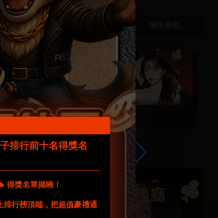
票
遊戲
棋牌
遊戲
捕魚
遊戲
DG真人
電子排行前十名得獎名
🔥 得獎名單揭曉！
廳
SA 真人旗艦廳
功站上排行榜頂端，把超值豪禮通
JACKPOT