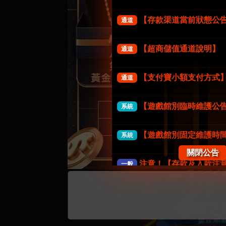
【超
通道
立即暢玩
【存款渠道當前狀態公
通道
【支
通道
【遊
【超商儲值通道說明】
系統
通道
【遊
系統
【支付寶小額支付方式
通道
注意
一般
【遊戲館別臨時維護公
系統
《防
一般
【系
一般
【遊戲館別固定維護時
系統
【會
一般
關閉公告
注意！【存款及入款注
一般
《防詐騙公告》FK57娛
一般
【系統公告】
一般