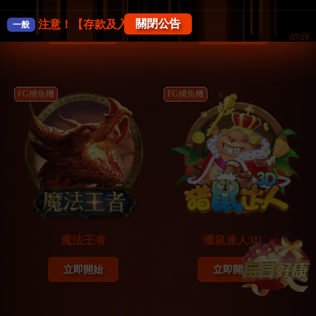
天天捕魚
捕魚來了3D
關閉公告
注意！【存款及入款注意事項】
一般
立即開始
立即開始
07/19
《防詐騙公告》FK57娛樂城
一般
07/18
FG捕魚機
FG捕魚機
【系統公告】
一般
04/02
【會員權益公告】
一般
12/17
魔法王者
獵鼠達人3D
立即開始
立即開始