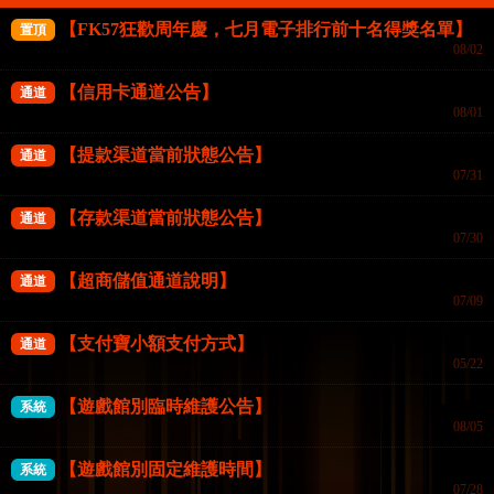
【FK57狂歡周年慶，七月電子排行前十名得獎名單】
置頂
08/02
【信用卡通道公告】
通道
08/01
捕鳥達人
歡樂捕魚
【提款渠道當前狀態公告】
通道
立即開始
立即開始
07/31
【存款渠道當前狀態公告】
通道
07/30
FG捕魚機
FG捕魚機
【超商儲值通道說明】
通道
07/09
【支付寶小額支付方式】
通道
05/22
【遊戲館別臨時維護公告】
系統
08/05
【遊戲館別固定維護時間】
系統
07/28