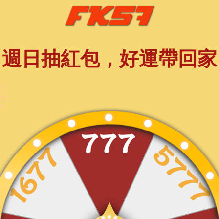
週日抽紅包，好運帶回家