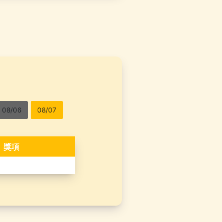
08/06
08/07
獎項