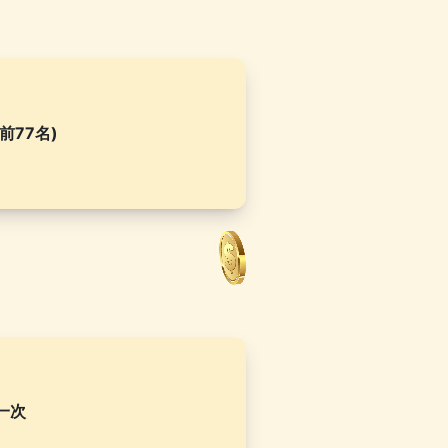
前77名)
一次