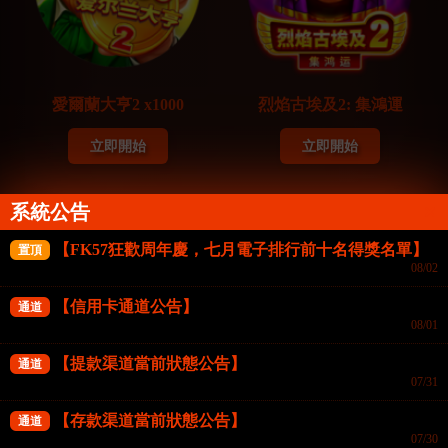
愛爾蘭大亨2 x1000
烈焰古埃及2: 集鴻運
立即開始
立即開始
系統公告
BNG電子
BNG電子
【FK57狂歡周年慶，七月電子排行前十名得獎名單】
置頂
08/02
【信用卡通道公告】
通道
08/01
【提款渠道當前狀態公告】
通道
07/31
【存款渠道當前狀態公告】
通道
07/30
烈焰金鈴: 集鴻運
瘋狂聚能金幣: 集鴻運