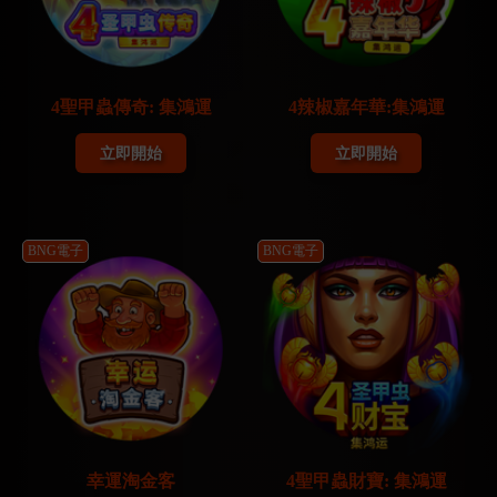
4聖甲蟲傳奇: 集鴻運
4辣椒嘉年華:集鴻運
立即開始
立即開始
BNG電子
BNG電子
幸運淘金客
4聖甲蟲財寶: 集鴻運