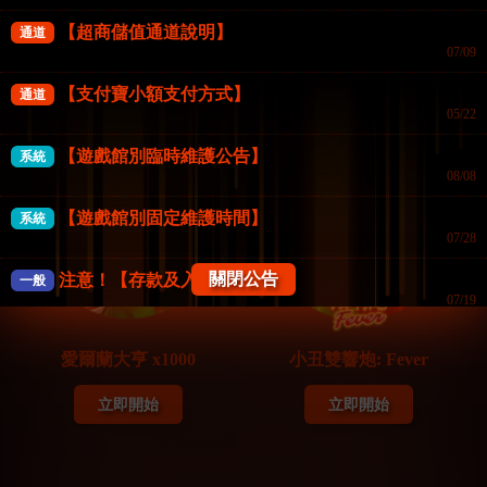
【超商儲值通道說明】
通道
立即開始
立即開始
07/09
【支付寶小額支付方式】
通道
05/22
BNG電子
BNG電子
【遊戲館別臨時維護公告】
系統
08/08
【遊戲館別固定維護時間】
系統
07/28
關閉公告
注意！【存款及入款注意事項】
一般
07/19
《防詐騙公告》FK57娛樂城
一般
愛爾蘭大亨 x1000
小丑雙響炮: Fever
07/18
【系統公告】
立即開始
立即開始
一般
04/02
【會員權益公告】
一般
12/17