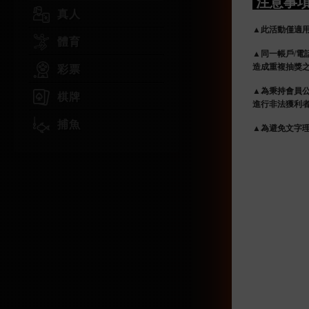
注意事
真人
▲此活動僅適
體育
▲同一帳戶/電
造成重複抽獎
彩票
▲為秉持會員
棋牌
進行非法獲利者
捕魚
▲為避免文字理