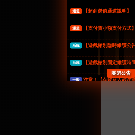
【超商儲值通道說明】
通道
【支付寶小額支付方式
通道
【遊戲館別臨時維護公
系統
【遊戲館別固定維護時
系統
關閉公告
注意！【存款及入款注
一般
《防詐騙公告》FK57娛
一般
【系統公告】
一般
【會員權益公告】
一般