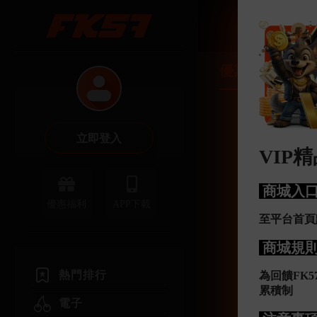
優惠福利
立即登入
VIP
商城入
優惠福利
APP下載
至平台首頁
商城規
熱門排行
為回饋FK5
累積制
電子