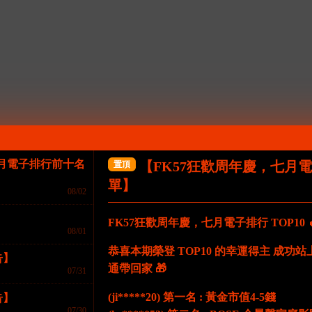
七月電子排行前十名
【FK57狂歡周年慶，七月
置頂
首存1000送577/3000送1077
單】
08/02
FK57狂歡周年慶，七月電子排行 TOP10 
08/01
恭喜本期榮登 TOP10 的幸運得主 成
告】
通帶回家 🎁
07/31
(ji*****20) 第一名 : 黃金市值4-5錢
告】
07/30