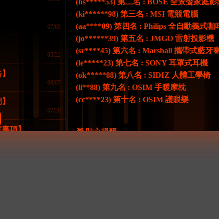
(hs*****53) 第二名 : BOSE 全景聲家
(ki******98) 第三名 : MSI 電競電腦
(aa****09) 第四名 : Philips 全自動義式
07/09
(jo******39) 第五名 : JMGO 雷射投影機
】
(sr****45) 第六名 : Marshall 攜帶式藍
05/22
FK57電子回饋再多送15%
(le*****23) 第七名 : SONY 耳罩式耳機
告】
(ok*****88) 第八名 : SIDIZ 人體工學椅
08/07
(li**88) 第九名 : OSIM 手暖摩枕
(cc****23) 第十名 : OSIM 護眼樂
間】
07/28
意事項】
🎁 貼心提醒
07/19
📌 全部獎品顏色隨機
樂城
📌 獎品價值以FK57定價為計算基準
07/18
📌 可選擇兌換為商品等值的 7 折彩金
📌 獎勵陸續發放，請留意相關通知訊息
04/02
📌 請於 08/15 前主動告知客服收貨地址
超商儲值-每筆存送2%無上限
⚠️逾期視同放棄，恕不補發⚠️