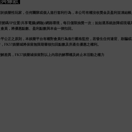
項與條款
用於娛樂性玩家，任何團隊或個人進行套利行為，本公司有權沒收獎金及盈利並凍結帳
話號碼/IP位置/共享電腦(網咖)/網路環境，每日僅限抽獎一次；如如遇系統故障或現
之會員，將優惠點數、盈利點數與本金一律扣回。
公平公正之原則，本娛樂平台有權對會員行為進行嚴格監控，若發生任何違背、欺騙或
，FK57娛樂城將保留無限期審核扣回點數及所產生優惠之權利。
解差異，FK57娛樂城保留對以上內容的解釋權及終止本活動之權力
SUPER體育 | MLB台灣英雄榜