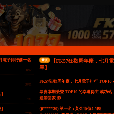
七月電子排行前十名
【FK57狂歡周年慶，七月
置頂
首存1000送577/3000送1077
單】
08/02
FK57狂歡周年慶，七月電子排行 TOP10 
08/01
恭喜本期榮登 TOP10 的幸運得主 成
告】
通帶回家 🎁
07/31
(ji*****20) 第一名 : 黃金市值4-5錢
告】
07/30