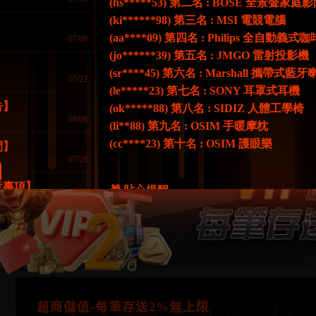
(hs*****53) 第二名 : BOSE 全景聲家
(ki******98) 第三名 : MSI 電競電腦
(aa****09) 第四名 : Philips 全自動義式
07/09
(jo******39) 第五名 : JMGO 雷射投影機
】
(sr****45) 第六名 : Marshall 攜帶式藍
05/22
FK57電子回饋再多送15%
(le*****23) 第七名 : SONY 耳罩式耳機
告】
(ok*****88) 第八名 : SIDIZ 人體工學椅
08/08
(li**88) 第九名 : OSIM 手暖摩枕
(cc****23) 第十名 : OSIM 護眼樂
間】
07/28
意事項】
🎁 貼心提醒
07/19
📌 全部獎品顏色隨機
樂城
📌 獎品價值以FK57定價為計算基準
07/18
📌 可選擇兌換為商品等值的 7 折彩金
📌 獎勵陸續發放，請留意相關通知訊息
04/02
📌 請於 08/15 前主動告知客服收貨地址
超商儲值-每筆存送2%無上限
⚠️逾期視同放棄，恕不補發⚠️