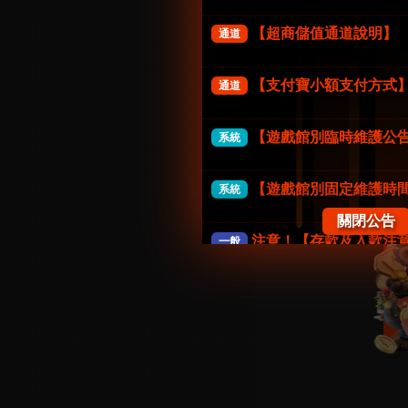
【超商儲值通道說明】
通道
【支付寶小額支付方式
通道
【遊戲館別臨時維護公
系統
【遊戲館別固定維護時
系統
關閉公告
注意！【存款及入款注
一般
《防詐騙公告》FK57娛
一般
【系統公告】
一般
【會員權益公告】
一般