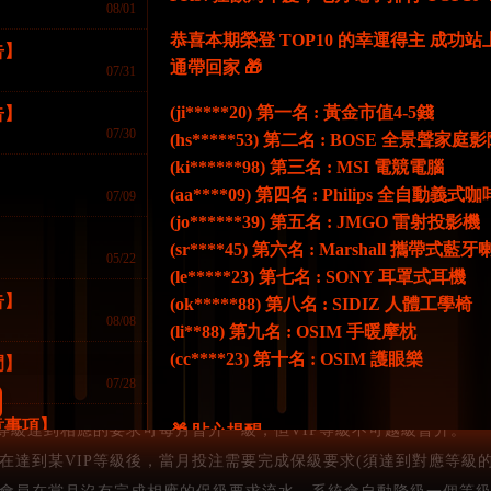
08/01
新會員
2次
2次
恭喜本期榮登 TOP10 的幸運得主 成
告】
新會員
10萬
10萬
通帶回家 🎁
07/31
新會員
388
688
1
(ji*****20) 第一名 : 黃金市值4-5錢
告】
07/30
(hs*****53) 第二名 : BOSE 全景聲家
新會員
577
777
1
(ki******98) 第三名 : MSI 電競電腦
(aa****09) 第四名 : Philips 全自動義式
07/09
77
577
777
1
(jo******39) 第五名 : JMGO 雷射投影機
】
(sr****45) 第六名 : Marshall 攜帶式藍
05/22
月将在1-3號計建到升條件的貴賓進行升级，升级至該檻VIP等
(le*****23) 第七名 : SONY 耳罩式耳機
告】
(ok*****88) 第八名 : SIDIZ 人體工學椅
08/08
(li**88) 第九名 : OSIM 手暖摩枕
(cc****23) 第十名 : OSIM 護眼樂
間】
07/28
員的累計存款以及累計投注額達到下個級別的要求，即可在次月晉級一
意事項】
IP等級達到相應的要求可每月晉升一級，但VIP等級不可越級晉升。
🎁 貼心提醒
07/19
員在達到某VIP等級後，當月投注需要完成保級要求(須達到對應等級
📌 全部獎品顏色隨機
樂城