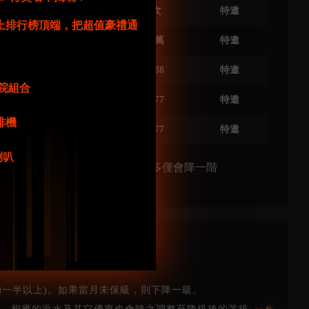
3次
3次
4次
特邀
功站上排行榜頂端，把超值豪禮通
20萬
20萬
30萬
特邀
688
2688
3688
特邀
庭影院組合
777
3777
5777
特邀
咖啡機
777
3777
5777
特邀
牙喇叭
級，若是上月未建到保级條件，最多僅會降一階
個VIP等級。
的一半以上)。如果當月未保級，則下降一級。