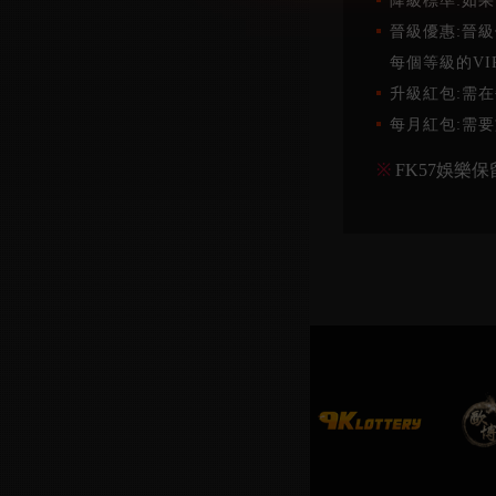
降級標準:如
晉級優惠:晉
【系統公告】
一般
每個等級的V
升級紅包:需
【會員權益公告】
每月紅包:需
一般
※
FK57娛樂