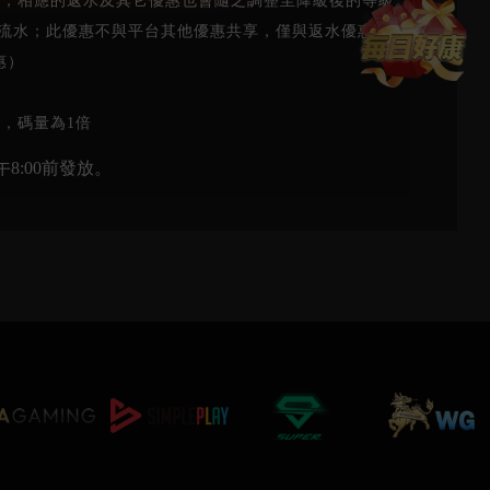
級，相應的返水及其它優惠也會隨之調整至降級後的等級。
效流水；此優惠不與平台其他優惠共享，僅與返水優惠共享；
惠）
，碼量為1倍
08/02
:00前發放。