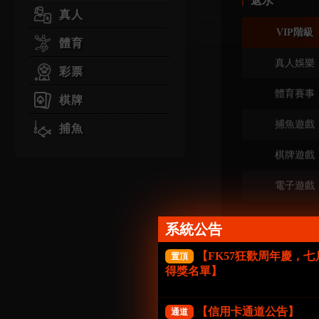
返水
真人
VIP階級
體育
真人娛樂
彩票
體育賽事
棋牌
捕魚遊戲
捕魚
棋牌遊戲
電子遊戲
系統公告
【FK57狂歡周年慶，
置頂
尊享福利
得獎名單】
VIP階級
【信用卡通道公告】
通道