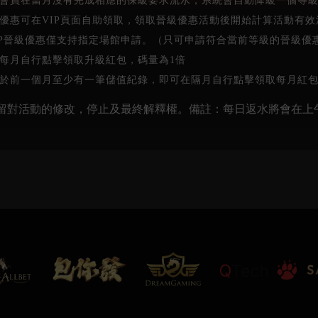
果會員在當月沒有完成相應的保級要求流水，系統會自動降級一個等
📌 獎品價值以FK57定價為計算基準
07/18
級優惠可在VIP頁面自助領取，領取晉級優惠活動後開始計算活動有
📌 可選擇兌換為商品等值的 7 折彩金
IP晉級優惠僅支持指定場館申請。（只可申請符合當前等級的晉級優
📌 獎勵陸續發放，請留意相關通知訊息
04/02
在每月自行點擊領取升級紅包，碼量為1倍
📌 請於 08/15 前主動告知客服收貨地址
⚠️逾期視同放棄，恕不補發⚠️
要於前一個月至少有一筆儲值紀錄，即可在隔月自行點擊領取每月紅包
12/17
保留對活動的修改，停止及最終解釋權。備註：每日返水將會在上午8