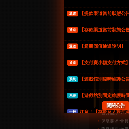
提領次數
【提款渠道當前狀態公
通道
提領總額
每月紅包
【存款渠道當前狀態公
通道
升級禮金
【超商儲值通道說明】
通道
生日禮金
【支付寶小額支付方式
通道
※
注意事項:每
【遊戲館別臨時維護公
系統
【遊戲館別固定維護時
系統
晉升標準:會
關閉公告
注意！【存款及入款注
一般
晉升順序:V
保級要求:會
《防詐騙公告》FK57娛
一般